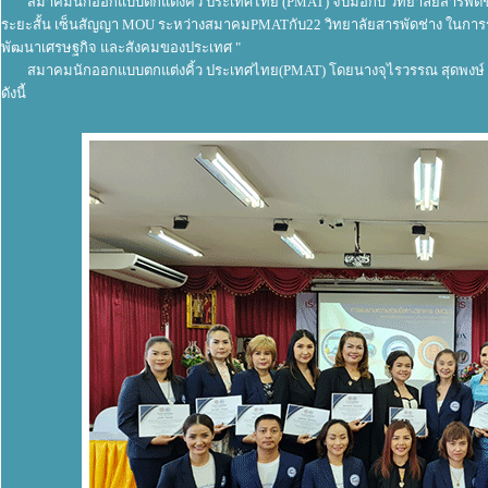
........
สมา
คมนักออกแบบตกแต่งคิ้ว ประเทศไทย (PMAT) จับมือกับ วิทยาลัยสารพัดช
ระยะสั้น เซ็นสัญญา MOU ระหว่างสมาคมPMATกับ22 วิทยาลัยสารพัดช่าง ในการร
พัฒนาเศรษฐกิจ และสังคมของประเทศ "
........
สมาคมนักออกแบบตกแต่งคิ้ว ประเทศไทย(PMAT) โดยนางจุไรวรรณ สุดพงษ์
ดังนี้