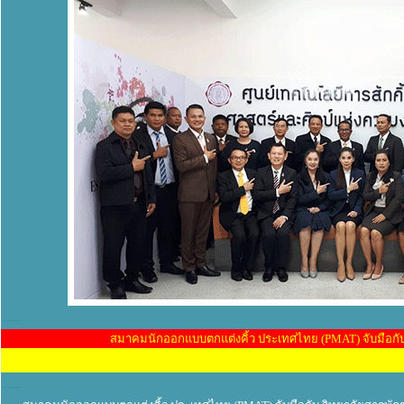
........
........
สมาคมนักออกแบบตกแต่งคิ้ว ประเทศไทย (PMAT) จับมือกับ
........
........