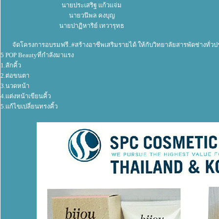
นายประเสริฐ แก้วแจ่ม
นายวนึพล คงบุญ
นายปาฏิหาริย์ เทวารุทธ
........
จัดโครงการอบรมฟรี..#สร้างอาชีพเสริมรายได้ ให้กับวิทยาลัยสารพัดช่างทั่วปร
5 POP Beautyที่กำลังมาแรง
1.สักคิ้ว
2.ต่อขนตา
3.นวดหน้า
4.แต่งหน้าเขียนคิ้ว
5.แก้ไขเปลี่ยนทรงคิ้ว
........