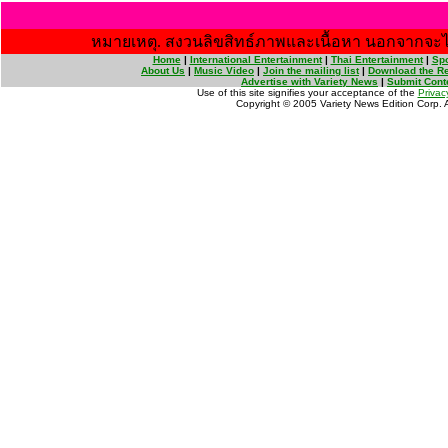
หมายเหตุ. สงวนลิขสิทธ์ภาพและเนื้อหา นอกจากจะไ
Home
|
International Entertainment
|
Thai Entertainment
|
Spo
About Us
|
Music Video
|
Join the mailing list
|
Download the Re
Advertise with Variety News
|
Submit Cont
Use of this site signifies your acceptance of the
Privac
Copyright © 2005 Variety News Edition Corp. Al