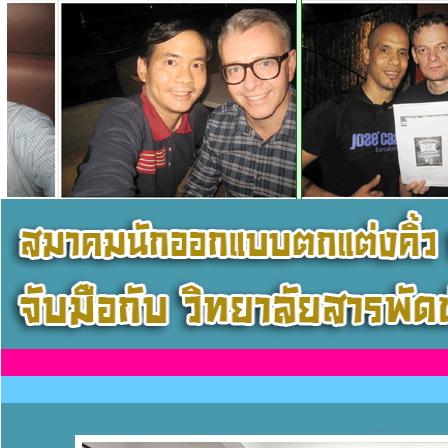
........
........