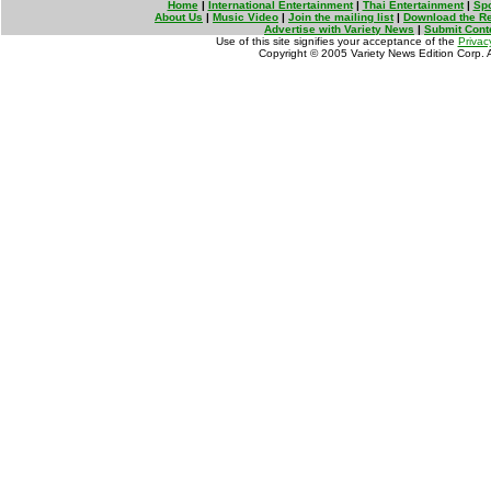
Home
|
International Entertainment
|
Thai Entertainment
|
Spo
About Us
|
Music Video
|
Join the mailing list
|
Download the Re
Advertise with Variety News
|
Submit Cont
Use of this site signifies your acceptance of the
Privac
Copyright © 2005 Variety News Edition Corp. Al