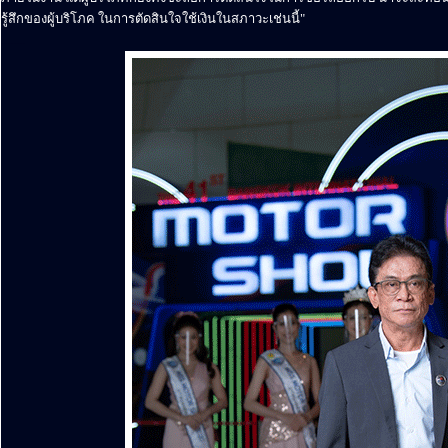
รู้สึกของผู้บริโภค ในการตัดสินใจใช้เงินในสภาวะเช่นนี้"
........