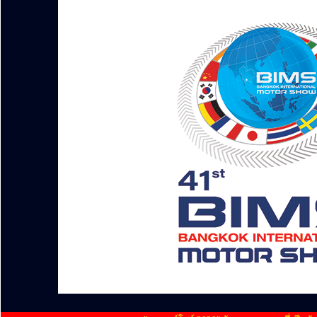
........
........