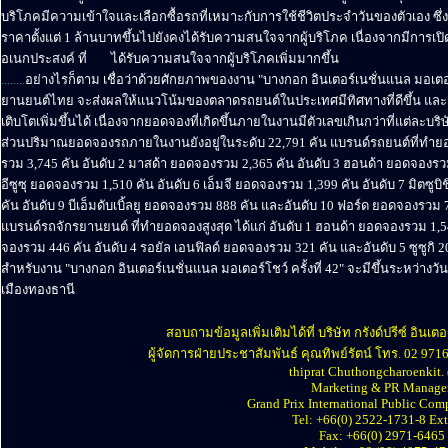
บริโภคมีความเข้าใจและเลือกซื้อรถที่เหมาะกับการใช้ชีวิตประจำวันของตัวเอง
ราคาตั้งแต่ 1 ล้านบาทขึ้นไปยังคงได้รับความสนใจจากผู้บริโภค เนื่องจากมีการเปิ
อเนกประสงค์ ที่
........
ได้รับความสนใจจากผู้บริโภคเพิ่มมากขึ้น
........
อย่างไรก็ตาม เชื่อว่าด้วยศักยภาพของงาน "บางกอก อินเตอร์เนชั่นแนล มอเตอ
ยานยนต์ไทย จะส่งผลให้แนวโน้มของตลาดรถยนต์ในประเทศมีทิศทางที่ดีขึ้น และช่
เติบโตเพิ่มขึ้นได้ เนื่องจากยอดจองที่เกิดขึ้นภายในงานมีตัวเลขเกินกว่าที่แต่ละบริษ
ส่วนปริมาณยอดจองรถภายในงานยังอยู่ในระดับ 22,791 คัน แบรนด์รถยนต์ที่ทำยอ
รวม 3,745 คัน อันดับ 2 มาสด้า ยอดจองรวม 2,365 คัน อันดับ 3 ฮอนด้า ยอดจองรวม 
อีซูซุ ยอดจองรวม 1,510 คัน อันดับ 6 เอ็มจี ยอดจองรวม 1,399 คัน อันดับ 7 มิตซู
คัน อันดับ 9 บีเอ็มดับเบิ้ลยู ยอดจองรวม 888 คัน และอันดับ 10 ฟอร์ด ยอดจองรวม 
แบรนด์รถจักรยานยนต์ ที่ทำยอดจองสูงสุด ได้แก่ อันดับ 1 ฮอนด้า ยอดจองรวม 1,54
จองรวม 446 คัน อันดับ 4 รอยัล เอนฟิลด์ ยอดจองรวม 321 คัน และอันดับ 5 ซูซูกิ 2
สำหรับงาน "บางกอก อินเตอร์เนชั่นแนล มอเตอร์โชว์ ครั้งที่ 42" จะมีขึ้นระหว่าง
เมืองทองธานี
........
สอบถามข้อมูลเพิ่มเติมได้ที่ บริษัท กรังด์ปรีซ์ อิน
ผู้จัดการฝ่ายประชาสัมพันธ์ คุณทิพย์รัตน์ โทร. 02 97
thiprat Chuthongcharoenkit. 
Marketing & PR Manager
Grand Prix International Public Co
Tel: +66(0) 2522-1731-8 Ex
Fax: +66(0) 2971-6465