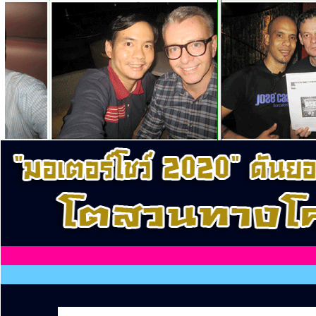
........
........