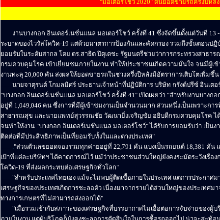
"มอเตอร์โชว์ 2020" ดันยอดขายรถครึ่งปีหล
........
........
งานบางกอก อินเตอร์เนชั่นแนล มอเตอร์โชว์ ครั้งที่ 41 ซึ่งจัดขึ้นตั้งแต่วันที
ระบาดของไวรัสโควิค-19 แต่ด้วยมาตรการป้องกันและคัดกรอง รวมถึงขั้นตอนปฏิบัต
ยอมรับในระดับสากล โดย ดร.สาธิต ปิตุเตชะ รัฐมนตรีช่วยว่าการกระทรวงสาธารณส
กรมควบคุมโรค เข้าเยี่ยมชมภายในงาน ทำให้ประชาชนเกิดความมั่นใจ จนมีผู้เข
งานทะลุ 20,000 คัน ส่งผลให้ยอดขายรถในช่วงครึ่งปีหลังมีอัตราการเติบโตเพิ่มขึ้น
........
นายจาตุรนต์ โกมลมิศร์ ประธานเจ้าหน้าที่ปฏิบัติการ บริษัท กรังด์ปรีซ์ อิ
"บางกอก อินเตอร์เนชั่นแนล มอเตอร์โชว์ ครั้งที่ 41" เปิดเผยว่า "สำหรับงานบางกอก
อยู่ที่ 1,049,046 คน ซึ่งการที่มีผู้เข้าชมงานเป็นจำนวนมาก ส่วนหนึ่งเป็นเพราะการ
สาธารณสุข และนายแพทย์สุวรรณชัย วัฒนายิ่งเจริญชัย อธิบดีกรมควบคุมโรค ได้เ
จนทำให้งาน "บางกอก อินเตอร์เนชั่นแนล มอเตอร์โชว์" ได้รับการยอมรับว่า เป็นง
ติดต่อที่มีประสิทธิภาพเป็นที่ยอมรับทั้งในและต่างประเทศ"
........
.
"ส่วนตัวเลขยอดจองรวมทุกค่ายอยู่ที่ 22,791 คัน แบ่งเป็นรถยนต์ 18,381 คัน แ
เป้าที่แต่ละบริษัทฯ ได้คาดการณ์ไว้ แม้ว่าประชาชนส่วนใหญ่ยังคงระมัดระวังเรื
โควิด-19 ที่ส่งผลกระทบต่อเศรษฐกิจทั่วโลก"
........
"สำหรับประเทศไทยเอง แม้จะไม่พบผู้ติดเชื้อภายในประเทศ แต่การประกาศมา
เศรษฐกิจของประเทศเกิดการชะลอตัว เนื่องมาจากรายได้ส่วนใหญ่ของประเทศมาจา
ทางการเกษตรที่ไม่สามารถส่งออกได้"
........
"เมื่อรวมเข้ากับสภาวะของเศรษฐกิจที่บรรยากาศไม่เอื้อต่อการจับจ่ายของผ
ภายในงาน แต่ผู้บริโภคก็ยังคงชะลอการตัดสินใจในการซื้อรถออกไป น่าจะสะท้อนใ