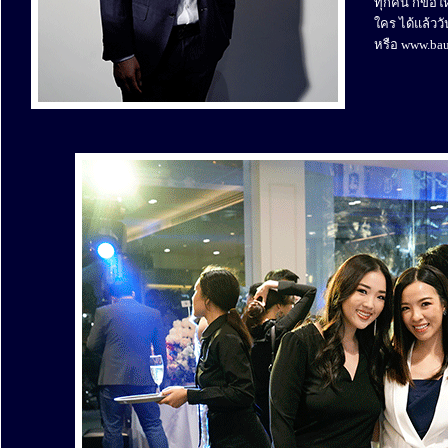
ทุกคน ก็ขอให
ใคร ได้แล้ววั
หรือ www.ba