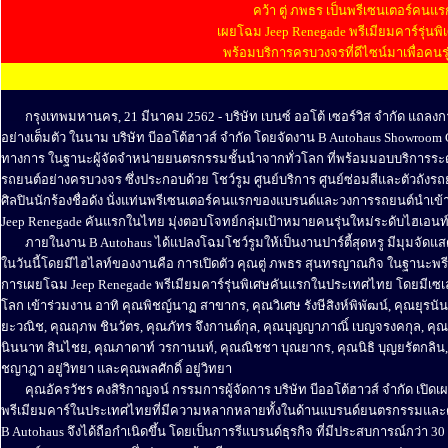
คว้า ตู่ ภพธร เป็นพรีเซนเตอร์คน
เผยโฉม Jeep Renegade พรีเมียมคาร์รุ่นพ
พร้อมบริการครบวงจรที่ดีไซน์มาเพื่อคน
........
........
กรุงเทพมหานคร, 21 มีนาคม 2562 - บริษัท เบนซ์ ออโต้ เซอร์วิส จำกัด แถลงกา
อย่างเต็มตัว ในนาม บริษัท บีออโต้ฮาวส์ จำกัด โดยจัดงาน B Autohaus Showroom 
ทางการ ในฐานะผู้จัดจำหน่ายยนตรกรรมชั้นนำจากทั่วโลก ที่พร้อมมอบบริการระด
รถยนต์อย่างครบวงจร ซึ่งประกอบด้วย โชว์รูม ศูนย์บริการ ศูนย์ซ่อมสีและตัวถั
ศิลปินนักร้องชื่อดัง นั่งแท่นพรีเซนเตอร์คนแรกของแบรนด์และวงการรถยนต์นำเข้
Jeep Renegade คันแรกในไทย มุ่งตอบโจทย์กลุ่มเป้าหมายคนรุ่นใหม่ระดับไฮเอนท์
........
ภายในงาน B Autohaus ได้แปลงโฉมโชว์รูมให้เป็นงานปาร์ตี้สุดหรู มีมุมจัด
ในวันนี้โดยมีไฮไลท์ของงานคือ การเปิดตัว คุณตู่ ภพธร สุนทรญาณกิจ ในฐาน
การเผยโฉม Jeep Renegade พรีเมียมคาร์รุ่นพิเศษคันแรกในประเทศไทย โดยมีเ
โลก เข้าร่วมงาน อาทิ คุณพิชญ์นาฏ สาขากร, คุณวิเศษ รังษีสิงห์พิพัฒน์, คุณยุรนั
ยะวณิช, คุณฤภพ ชินวัตร, คุณภัทร จึงกานต์กุล, คุณบุญญาภาณิ์ เบญจรงคกุล, คุณ
นินนาท สินไชย, คุณภาดาท์ วรกานนท์, คุณณิชชา บุณยากร, คุณนิธิ บุญยรัตกลิน, ค
ชญาฎา อยู่วิทยา และคุณพลศักดิ์ อยู่วิทยา
........
คุณอัครวัชร คงสิริกาญจน์ กรรมการผู้จัดการ บริษัท บีออโต้ฮาวส์ จำกัด เปิด
พรีเมียมคาร์ในประเทศไทยที่มีความหลากหลายทั้งในด้านแบรนด์ยนตรกรรมและด้า
B Autohaus จึงได้ถือกำเนิดขึ้น โดยเป็นการรีแบรนด์ธุรกิจ ที่มีประสบการณ์กว่า 30 