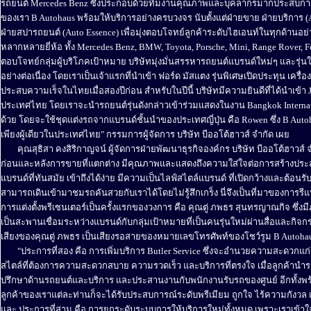
รถยนต์ Mercedes Benz ซึ่งประกอบด้วยทีมงานคุณภาพและบุคลากรมากประสบการณ์ ทั
ของเรา B Autohaus พร้อมให้บริการอย่างครบวงจร นับตั้งแต่ฝ่ายขาย ฝ่ายบริการ (A
ฝ่ายสปารถยนต์ (Auto Essence) เพื่อมุ่งตอบโจทย์ลูกค้าระดับไฮเอนท์ในทุกด้าน
หลากหลายยี่ห้อ ทั้ง Mercedes Benz, BMW, Toyota, Porsche, Mini, Range Rover, F
ตอบโจทย์กลุ่มผู้บริโภคเป้าหมาย บริษัทมุ่งมั่นสรรหารถยนต์แบรนด์ใหม่ๆ และรุ่น
อย่างต่อเนื่อง โดยเราเป็นเจ้าแรกที่นำเข้า ฟอร์ด มัสแตง รุ่นพิเศษเปิดประทุน เครื
ประสบความเร็จในไทยเมื่อสองปีก่อน สำหรับในปีนี้ บริษัทมีความยินดีที่ได้นำเข้า
ประเทศไทย โดยเราจะนำรถยนต์รุ่นดังกล่าวเข้าร่วมแสดงในงาน Bangkok Internation
ด้วย โดยจะใช้ชุดแต่งรถจากแบรนด์ชั้นนำของประเทศญี่ปุ่น คือ Rowen ซึ่ง B Autoha
เพียงผู้เดียวในประเทศไทย" กรรมการผู้จัดการ บริษัท บีออโต้ฮาวส์ จำกัด เผย
........
คุณสุธิสา คงสิริกาญจน์ ผู้จัดการฝ่ายพัฒนาธุรกิจองค์กร บริษัท บีออโต้ฮาวส์
ก่อนและหลังการขายที่แตกต่าง มีคุณภาพและแสดงถึงความใส่ใจต่อการสร้างประสบกาณ
แบรนด์ที่ทันสมัย เข้าถึงได้ง่าย มีความเป็นไลฟ์สไตล์แบรนด์ ที่เปิดกว้างและต้อ
สามารถเดินเข้ามาชมรถคันสวยกับเราได้โดยไม่รู้สึกเกร็ง นี่จึงเป็นที่มาของการร
การแต่งตั้งพรีเซนเตอร์เป็นครั้งแรกของวงการ คือ คุณตู่ ภพธร สุนทรญาณกิจ ซึ่งมีภ
เป็นสะพานเชื่อมระหว่างแบรนด์กับกลุ่มเป้าหมายที่เป็นคนรุ่นใหม่ผ่านสื่อและกิจ
เสียงของคุณตู่ ภพธร เป็นเสียงรอสายของหมายเลขโทรศัพท์ของโชว์รูม B Autohau
........
"ประการที่สอง คือ การเพิ่มบริการ Butler Service ซึ่งจะอำนวยความสะดวกแก
สไตล์ที่ต้องการความสะดวกสบาย ความรวดเร็ว และบริการที่ตรงใจ เมื่อลูกค้านำรถย
ปรึกษาด้านรถยนต์และบริการ และประสานงานกับพนักงานรับรถของศูนย์ อีกทั้งพร้
ลูกค้าของเราแต่ละท่านก็จะได้รับประสบการณ์ระดับพรีเมียม ถูกใจ ไร้ความกังว
และ ประการที่สาม คือ การยกระดับระบบการให้บริการใหม่ทั้งหมด เพราะเราเข้าใจดีว่