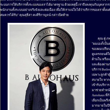
ระบบการให้บริการทั้งระบบของเราได้มาตรฐาน ด้วยเหตุนี้ เราจึงลงทุนกับบุคล
พนักงานทั้งระบบอย่างจริงจังและต่อเนื่อง เพื่อให้เราแน่ใจได้ว่าบริการของเราตั้ง
สมควรได้รับ" คุณสุธิสา คงสิริกาญจน์ กล่าวปิดท้าย
........
คุณ ตู่ 
"ผมเองก็เป็น
ของผมเปรียบเ
ดูแลรถยนต์ให
ด้านใน หรือแต
และต้องผ่านก
บริการ Butle
เฉพาะลูกค้า
สบายใจ หาก
เข้ารับบริกา
มาช่วยทำหน้า
Autohaus ที่ก
เลือกเป็นพร
มากมายในปีนี