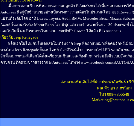
Sole Distributor of Rowen
........
เพื่อการมอบบริการที่หลากหลายแก่ลูกค้า B Autohaus ได้เพิ่มขอบเขตการให
Autohaus คือผู้จัดจำหน่ายอย่างเป็นทางการรายเดียวในประเทศไทย ของ Rowen ชุดแต
แบรนด์ระดับโลก อาทิ Lexus, Toyota, Audi, BMW, Mercedes Benz, Nizzan, Subaru,
Award ในงาน Osaka Motor Expo โดยมีชุดแต่งวางจำหน่ายในกว่า 30 ประเทศทั่วโลก
และในวันนี้ คนรักรถชาวไทย สามารถเข้าถึง Rowen ได้แล้ว ที่ B Autohaus
เกี่ยวกับ Jeep Renegade
........
ครั้งแรกในไทยกับโมเดลสุดโมเดิร์นจาก Jeep ที่ออกแบบมาเพื่อคนรักพรีเมียมค
ทางไกล Jeep Renegade ก็ตอบโจทย์ ด้วยดีไซน์ล้ำจากระบบไฟ LED รอบคัน ขนาดวง
อีกทั้งสมรรถนะที่เลือกได้ทั้งเครื่องเบนซินและเครื่องดีเซล พร้อมยังมีระบบอัจฉร
ครบครัน ติดตามข่าวสารจาก B Autohaus ได้ทาง www.facebook.com/BAUTOHAUS
........
สอบถามเพิ่มเติมได้ที่ฝ่ายประชาสัมพันธ์ บริษ
คุณ ทัชญา เนตรนิยม
โทร 098-7855548
Marketing@bautohaus.c