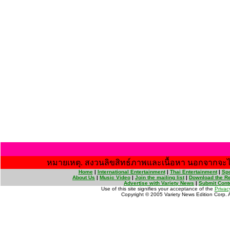
หมายเหตุ. สงวนลิขสิทธ์ภาพและเนื้อหา นอกจากจะไ
Home
|
International Entertainment
|
Thai Entertainment
|
Spo
About Us
|
Music Video
|
Join the mailing list
|
Download the Re
Advertise with Variety News
|
Submit Cont
Use of this site signifies your acceptance of the
Privac
Copyright © 2005 Variety News Edition Corp. Al