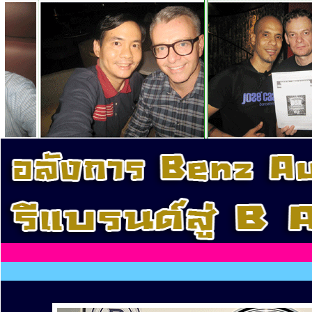
........
........