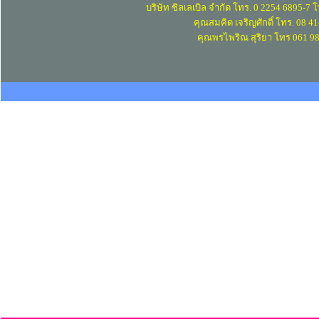
บริษัท ซิลเลเบิล จำกัด โทร. 0 2254 6895-7
คุณสมคิด เจริญศักดิ์ โทร. 08 4
คุณพรไพริณ สุริยา โทร 061 9