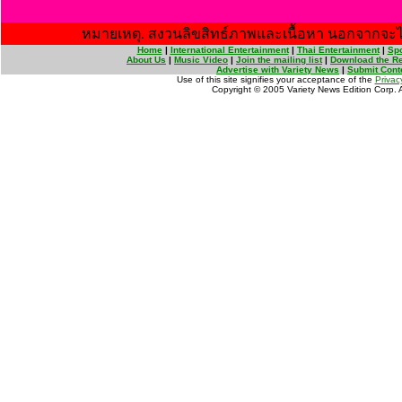
หมายเหตุ. สงวนลิขสิทธ์ภาพและเนื้อหา นอกจากจะไ
Home
|
International Entertainment
|
Thai Entertainment
|
Spo
About Us
|
Music Video
|
Join the mailing list
|
Download the Re
Advertise with Variety News
|
Submit Cont
Use of this site signifies your acceptance of the
Privac
Copyright © 2005 Variety News Edition Corp. Al