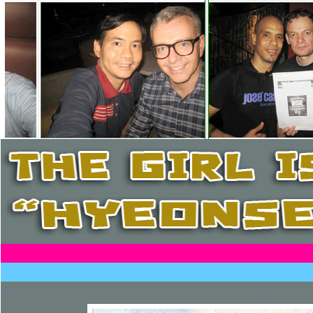
........
........