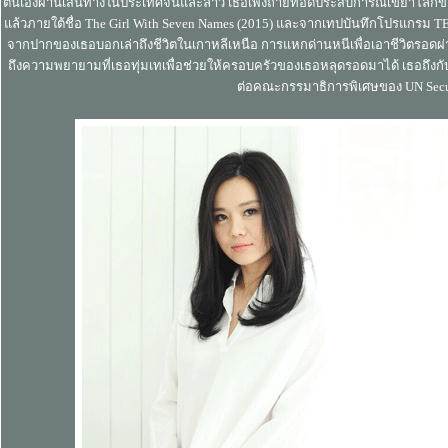
ตนเองผ่านเส้นทางในประเทศจีนและลาว เธอเพิ่งถ่ายทอดประสบการณ์เขย่าโลกของเธอ
แล้วภายใต้ชื่อ The Girl With Seven Names (2015) และจากเทปบันทึกโปรแกรม TED T
จากปากของเธอบอกเล่าถึงชีวิตในเกาหลีเหนือ การแหกด่านหนีเพื่อเอาชีวิตรอดผ่าน
ถึงความพยายามที่เธอทุ่มเทเพื่อช่วยให้ครอบครัวของเธอหลุดรอดมาได้ เธอถึงก
ต่อคณะกรรมาธิการพิเศษของ UN Secur